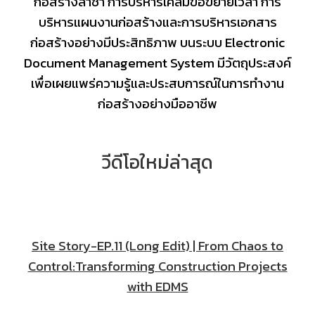
ก่อสร้างล่าช้า การบริหารเคลมขอขยายเวลา การ
บริหารแผนงานก่อสร้างและการบริหารเอกสาร
ก่อสร้างอย่างมีประสิทธิภาพ บนระบบ Electronic
Document Management System มีวัตถุประสงค์
เพื่อเผยแพร่ความรู้และประสบการณ์ในการทำงาน
ก่อสร้างอย่างมืออาชีพ
วีดีโอใหม่ล่าสุด
Site Story-EP.11 (Long Edit) | From Chaos to
Control:Transforming Construction Projects
with EDMS