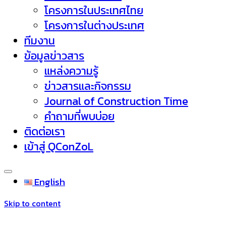
โครงการในประเทศไทย
โครงการในต่างประเทศ
ทีมงาน
ข้อมูลข่าวสาร
แหล่งความรู้
ข่าวสารและกิจกรรม
Journal of Construction Time
คำถามที่พบบ่อย
ติดต่อเรา
เข้าสู่ QConZoL
English
Skip to content