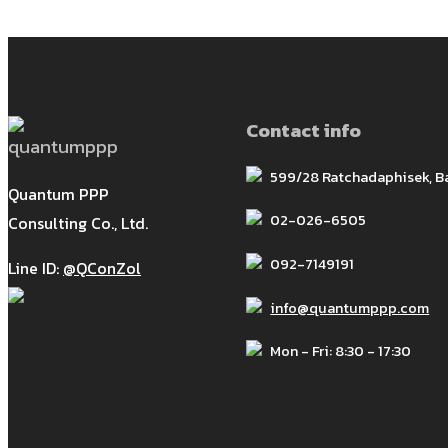
Contact info
599/28 Ratchadaphisek, 
Quantum PPP
02-026-6505
Consulting Co., Ltd.
092-7149191
Line ID:
@QConZol
info@quantumppp.com
Mon - Fri: 8:30 - 17:30