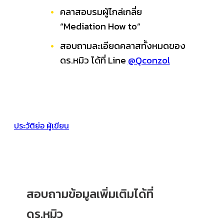
คลาสอบรมผู้ไกล่เกลี่ย
“Mediation How to”
สอบถามละเอียดคลาสทั้งหมดของ
ดร.หมิว ได้ที่ Line
@Qconzol
ประวัติย่อ ผู้เขียน
สอบถามข้อมูลเพิ่มเติมได้ที่
ดร.หมิว