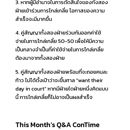
3. หากผู้มีอำนาจในการตัดสินใจของทั้งสอง
ฝ่ายเข้าร่วมการไกล่เกลี่ย โอกาสของความ
สำเร็จจะมีมากขึ้น
4. คู่สัญญาทั้งสองฝ่ายร่วมกันออกค่าใช้
จ่ายในการไกล่เกลี่ย 50-50 เพื่อให้มีความ
เป็นกลางจำเป็นที่ค่าใช้จ่ายในการไกล่เกลี่ย
ต้องมาจากทั้งสองฝ่าย
5. คู่สัญญาทั้งสองฝ่ายพร้อมที่จะถอยคนละ
ก้าว ไม่ได้ตั้งเป้าว่าจะขึ้นศาล “want their
day in court” หากมีฝ่ายใดฝ่ายหนึ่งคิดแบบ
นี้ การไกล่เกลี่ยก็ไม่อาจเป็นผลสำเร็จ
This Month’s Q&A ConTime