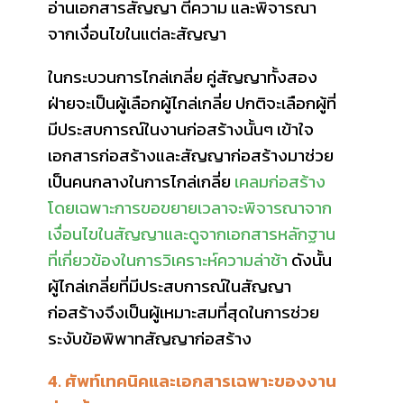
อ่านเอกสารสัญญา ตีความ และพิจารณา
จากเงื่อนไขในแต่ละสัญญา
ในกระบวนการไกล่เกลี่ย คู่สัญญาทั้งสอง
ฝ่ายจะเป็นผู้เลือกผู้ไกล่เกลี่ย ปกติจะเลือกผู้ที่
มีประสบการณ์ในงานก่อสร้างนั้นๆ เข้าใจ
เอกสารก่อสร้างและสัญญาก่อสร้างมาช่วย
เป็นคนกลางในการไกล่เกลี่ย
เคลมก่อสร้าง
โดยเฉพาะการขอขยายเวลาจะพิจารณาจาก
เงื่อนไขในสัญญาและดูจากเอกสารหลักฐาน
ที่เกี่ยวข้องในการวิเคราะห์ความล่าช้า
ดังนั้น
ผู้ไกล่เกลี่ยที่มีประสบการณ์ในสัญญา
ก่อสร้างจึงเป็นผู้เหมาะสมที่สุดในการช่วย
ระงับข้อพิพาทสัญญาก่อสร้าง
4. ศัพท์เทคนิคและเอกสารเฉพาะของงาน