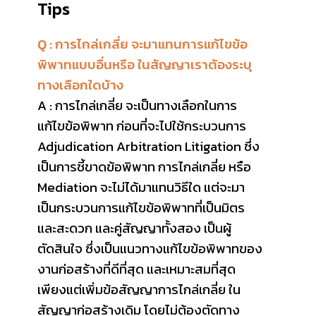
Tips
Q : การไกล่เกลี่ย จะมาแทนการแก้ไขข้อ
พิพาทแบบอื่นหรือ ในสัญญาเราต้องระบุ
ทางเลือกใดบ้าง
A : การไกล่เกลี่ย จะเป็นทางเลือกในการ
แก้ไขข้อพิพาท ก่อนที่จะไปใช้กระบวนการ
Adjudication Arbitration Litigation ซึ่ง
เป็นการชี้ขาดข้อพิพาท การไกล่เกลี่ย หรือ
Mediation จะไม่ได้มาแทนวิธีใด แต่จะมา
เป็นกระบวนการแก้ไขข้อพิพาทที่เป็นมิตร
และสะดวก และคู่สัญญาทั้งสอง เป็นผู้
ตัดสินใจ ซึ่งเป็นแนวทางแก้ไขข้อพิพาทของ
งานก่อสร้างที่ดีที่สุด และเหมาะสมที่สุด
เพียงแต่เพิ่มข้อสัญญาการไกล่เกลี่ย ใน
สัญญาก่อสร้างเดิม โดยไม่ต้องตัดทาง