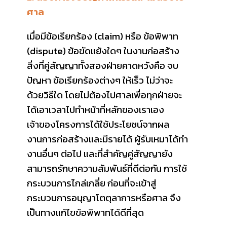
ศาล
เมื่อมีข้อเรียกร้อง (claim) หรือ ข้อพิพาท
(dispute) ข้อขัดแย้งใดๆ ในงานก่อสร้าง
สิ่งที่คู่สัญญาทั้งสองฝ่ายคาดหวังคือ จบ
ปัญหา ข้อเรียกร้องต่างๆ ให้เร็ว ไม่ว่าจะ
ด้วยวิธีใด โดยไม่ต้องไปศาลเพื่อทุกฝ่ายจะ
ได้เอาเวลาไปทำหน้าที่หลักของเราเอง
เจ้าของโครงการได้ใช้ประโยชน์จากผล
งานการก่อสร้างและมีรายได้ ผู้รับเหมาได้ทำ
งานอื่นๆ ต่อไป และที่สำคัญคู่สัญญายัง
สามารถรักษาความสัมพันธ์ที่ดีต่อกัน การใช้
กระบวนการไกล่เกลี่ย ก่อนที่จะเข้าสู่
กระบวนการอนุญาโตตุลาการหรือศาล จึง
เป็นทางแก้ไขข้อพิพาทได้ดีที่สุด