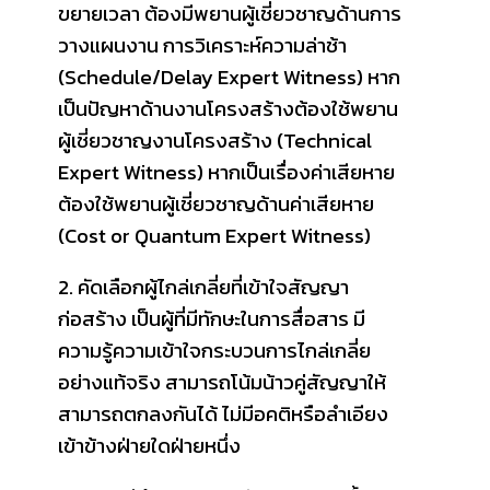
ขยายเวลา ต้องมีพยานผู้เชี่ยวชาญด้านการ
วางแผนงาน การวิเคราะห์ความล่าช้า
(Schedule/Delay Expert Witness) หาก
เป็นปัญหาด้านงานโครงสร้างต้องใช้พยาน
ผู้เชี่ยวชาญงานโครงสร้าง (Technical
Expert Witness) หากเป็นเรื่องค่าเสียหาย
ต้องใช้พยานผู้เชี่ยวชาญด้านค่าเสียหาย
(Cost or Quantum Expert Witness)
2. คัดเลือกผู้ไกล่เกลี่ยที่เข้าใจสัญญา
ก่อสร้าง เป็นผู้ที่มีทักษะในการสื่อสาร มี
ความรู้ความเข้าใจกระบวนการไกล่เกลี่ย
อย่างแท้จริง สามารถโน้มน้าวคู่สัญญาให้
สามารถตกลงกันได้ ไม่มีอคติหรือลำเอียง
เข้าข้างฝ่ายใดฝ่ายหนึ่ง