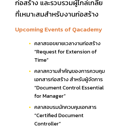
ก่อสร้าง และรวบรวมผู้ไกล่เกลี่ย
ที่เหมาะสมสำหรับงานก่อสร้าง
Upcoming Events of Qacademy
คลาสขอขยายเวลางานก่อสร้าง
“Request for Extension of
Time”
คลาสความสำคัญของการควบคุม
เอกสารก่อสร้าง สำหรับผู้จัดการ
“Document Control Essential
for Manager”
คลาสอบรมนักควบคุมเอกสาร
“Certified Document
Controller”