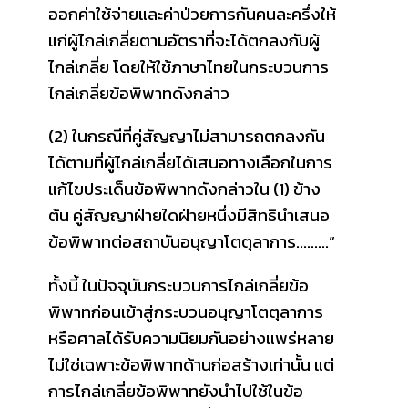
ออกค่าใช้จ่ายและค่าป่วยการกันคนละครึ่งให้
แก่ผู้ไกล่เกลี่ยตามอัตราที่จะได้ตกลงกับผู้
ไกล่เกลี่ย โดยให้ใช้ภาษาไทยในกระบวนการ
ไกล่เกลี่ยข้อพิพาทดังกล่าว
(2) ในกรณีที่คู่สัญญาไม่สามารถตกลงกัน
ได้ตามที่ผู้ไกล่เกลี่ยได้เสนอทางเลือกในการ
แก้ไขประเด็นข้อพิพาทดังกล่าวใน (1) ข้าง
ต้น คู่สัญญาฝ่ายใดฝ่ายหนึ่งมีสิทธินำเสนอ
ข้อพิพาทต่อสถาบันอนุญาโตตุลาการ.........”
ทั้งนี้ ในปัจจุบันกระบวนการไกล่เกลี่ยข้อ
พิพาทก่อนเข้าสู่กระบวนอนุญาโตตุลาการ
หรือศาลได้รับความนิยมกันอย่างแพร่หลาย
ไม่ใช่เฉพาะข้อพิพาทด้านก่อสร้างเท่านั้น แต่
การไกล่เกลี่ยข้อพิพาทยังนำไปใช้ในข้อ