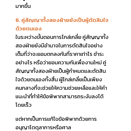
มากขึ้น
6. คู่สัญญาทั้งสองฝ่ายยังเป็นผู้ตัดสินใจ
ด้วยตนเอง
ในระหว่างขั้นตอนการไกล่เกลี่ย คู่สัญญาทั้ง
สองฝ่ายยังมีอำนาจในการตัดสินใจอย่าง
เต็มที่ว่าจะยอมตกลงกันที่ราคาเท่าไร ชำระ
อย่างไร หรือว่ายอมความกันเพื่องานใหม่ คู่
สัญญาทั้งสองฝ่ายเป็นผู้กำหนดและตัดสิน
ใจด้วยตนเองทั้งสิ้น ผู้ไกล่เกลี่ยเป็นเพียง
คนกลางที่จะช่วยให้ความช่วยเหลือและให้คำ
แนะนำที่ทำให้ข้อพิพาทสามารถระงับลงได้
โดยเร็ว
แต่หากเป็นการแก้ไขข้อพิพาทด้วยการ
อนุญาโตตุลาการหรือศาล