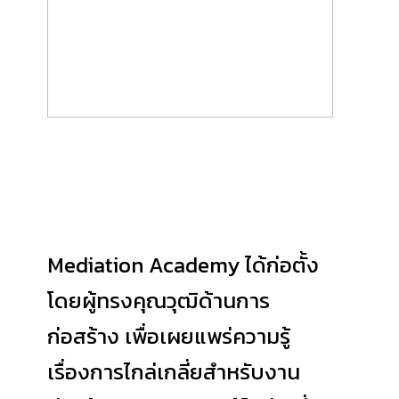
Mediation Academy ได้ก่อตั้ง
โดยผู้ทรงคุณวุฒิด้านการ
ก่อสร้าง เพื่อเผยแพร่ความรู้
เรื่องการไกล่เกลี่ยสำหรับงาน