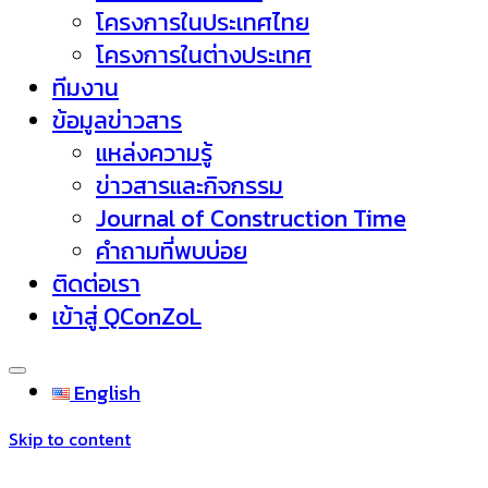
โครงการในประเทศไทย
โครงการในต่างประเทศ
ทีมงาน
ข้อมูลข่าวสาร
แหล่งความรู้
ข่าวสารและกิจกรรม
Journal of Construction Time
คำถามที่พบบ่อย
ติดต่อเรา
เข้าสู่ QConZoL
English
Skip to content