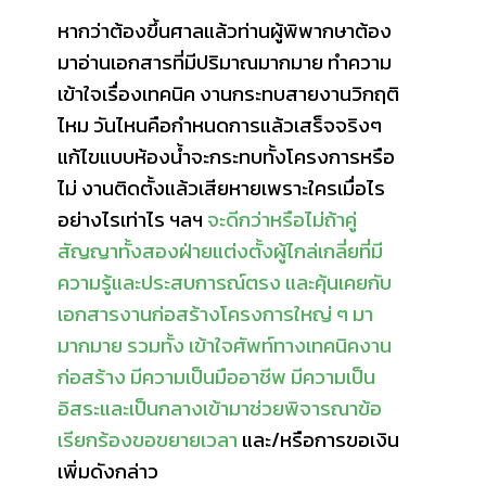
หากว่าต้องขึ้นศาลแล้วท่านผู้พิพากษาต้อง
มาอ่านเอกสารที่มีปริมาณมากมาย ทำความ
เข้าใจเรื่องเทคนิค งานกระทบสายงานวิกฤติ
ไหม วันไหนคือกำหนดการแล้วเสร็จจริงๆ
แก้ไขแบบห้องน้ำจะกระทบทั้งโครงการหรือ
ไม่ งานติดตั้งแล้วเสียหายเพราะใครเมื่อไร
อย่างไรเท่าไร ฯลฯ
จะดีกว่าหรือไม่ถ้าคู่
สัญญาทั้งสองฝ่ายแต่งตั้งผู้ไกล่เกลี่ยที่มี
ความรู้และประสบการณ์ตรง และคุ้นเคยกับ
เอกสารงานก่อสร้างโครงการใหญ่ ๆ มา
มากมาย รวมทั้ง เข้าใจศัพท์ทางเทคนิคงาน
ก่อสร้าง มีความเป็นมืออาชีพ มีความเป็น
อิสระและเป็นกลางเข้ามาช่วยพิจารณาข้อ
เรียกร้องขอขยายเวลา
และ/หรือการขอเงิน
เพิ่มดังกล่าว