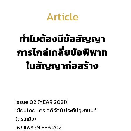
Article
ทำไมต้องมีข้อสัญญา
การไกล่เกลี่ยข้อพิพาท
ในสัญญาก่อสร้าง
Issue 02 (YEAR 2021)
เขียนโดย : ดร.อภิรัตน์ ประทีปอุษานนท์
(ดร.หมิว)
เผยแพร่ : 9 FEB 2021