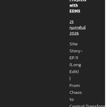
with
EDMS
25
กุมภาพันธ์
2026
Site
Story-
EP.11
(Long
Edit)
|
From
Chaos
to
Control:Transform