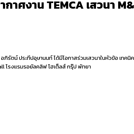
ากาศงาน TEMCA เสวนา M
ดร. อภิรัตน์ ประทีปอุษานนท์ ได้มีโอกาสร่วมเสวนาในหัวข้อ เทคนิ
l โรงแรมรอยัลคลิฟ โฮเต็ลส์ กรุ๊ป พัทยา