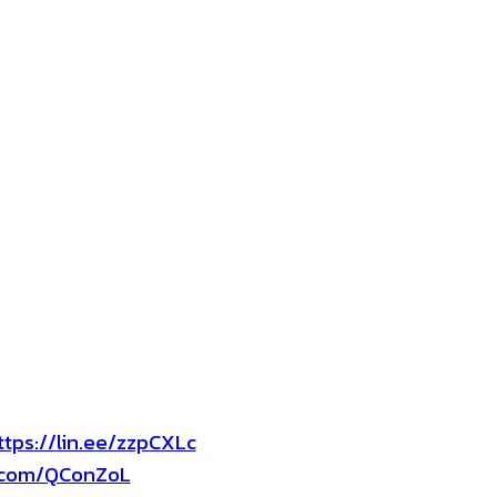
ttps://lin.ee/zzpCXLc
.com/QConZoL