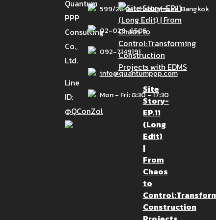
Quantum
s claim)
599/28 Ratchadaphisek, Bangkok
PPP
02-026-6505
Consulting
Co.,
092-7149191
Ltd.
การจัดการเคลม
info@quantumppp.com
ยนมุมมองให้เป็น
Line
Site
Mon - Fri: 8:30 - 17:30
nking of
ID:
Story-
 การจัดการเคลม
@QConZol
EP.11
ยนมุมมองให้เป็น
(Long
Edit)
 thinkin […]
|
From
Chaos
to
Control:Transform
Construction
Projects