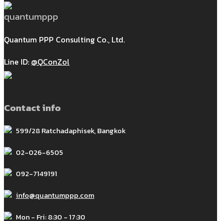
Quantum PPP Consulting Co., Ltd.
Line ID:
@QConZol
Contact info
599/28 Ratchadaphisek, Bangkok
02-026-6505
092-7149191
info@quantumppp.com
Mon - Fri: 8:30 - 17:30