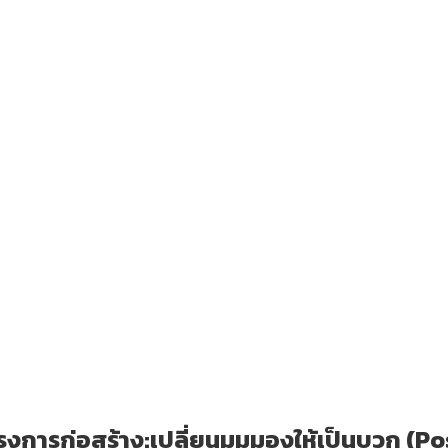
รงการก่อสร้าง:เปลี่ยนมุมมองให้เป็นบวก (P