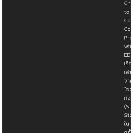
Ch
to
Con
Con
Pro
wit
ED
เรื่
เล่า
จาก
ไซต์
ก่อ
(Si
Sto
ใน
ครั้