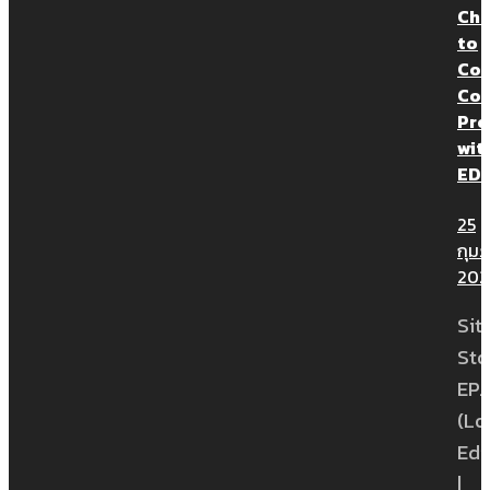
Ch
to
Con
Con
Pro
wit
ED
25
กุมภ
202
Sit
Sto
EP.1
(Lo
Edi
|