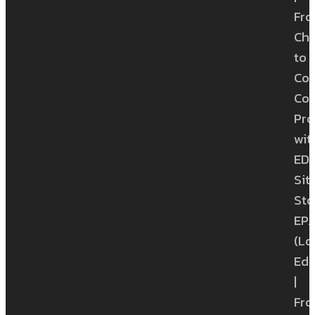
Fr
Ch
to
Con
Con
Pro
wit
ED
Sit
Sto
EP.1
(Lo
Edi
|
Fr