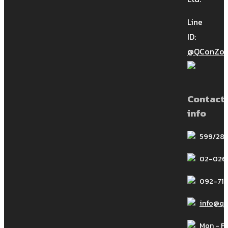
และค่าปรับ” วันที่ 21 ตุลาคม 2564 เวลา
Line
17.00-19.00น.
ID:
@QConZol
EP.2 EDMS in Actions
Contact
info
EP.2 EDMS in Actions สมาคมวิศวกรที่
599/28 
ปรึกษาแห่งประเทศไทย (วปท.) ร่วมกับ
02-026
QConZoL นำโดย ดร.อภิรัตน์ ประทีปอุษา
นนท์ นักวิเคราะห์ความล่าช้า ที่ปรึกษาการ
092-714
เคลมขอขยายเวลาโครงการก่อสร้าง
info@q
ขนาดใหญ่กว่า 20 ปี ทั้งใน […]
Mon - Fri