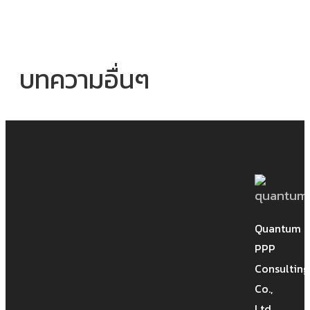
บทความอื่นๆ
เสวนา การบริหารสัญญารับเหมางาน
ระบบ
Quantum
PPP
ทำอย่างไร? จะไม่ให้ถูกปรับ ขอเชิญร่วม
Consulting
ฟังการเสวนาการบริหารสัญญารับเหมา
Co.,
งานระบบครั้งที่ 2 เรื่อง “การขยายเวลา
Ltd.