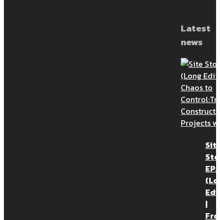
สัมมนาเรื่อง พลิกวิกฤตเป็นโอกาส
เพิ่มทักษะการบริหารงานก่อสร้างด้วย
Latest
QConZoL #Front office
news
เรียนเชิญผู้ที่สนใจลงทะเบียนเข้าร่วม
สัมมนาเรื่อง พลิกวิกฤตเป็นโอกาส เพิ่ม
ทักษะการบริหารงานก่อสร้างด้วย
QConZol ในช่วง Lock down ออนไลน์
Sit
ฟรี ทาง Zoom Meeting
Sto
EP.1
(Lo
Edi
|
Fr