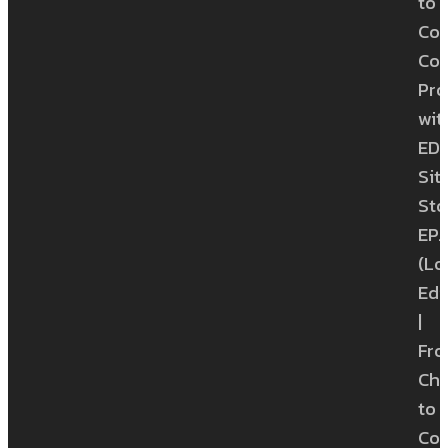
to
Con
Con
Pro
wit
ED
Sit
Sto
EP.1
(Lo
Edi
|
Fr
Ch
to
Con