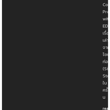
Con
Pro
wit
ED
เรื่
เล่า
จาก
ไซต์
ก่อ
(Si
Sto
ใน
ครั้
น
rea