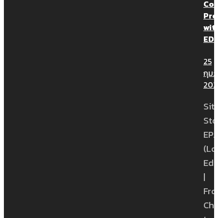
Con
Pro
wit
ED
25
กุมภ
202
Sit
Sto
EP.1
(Lo
Edi
|
Fr
Ch