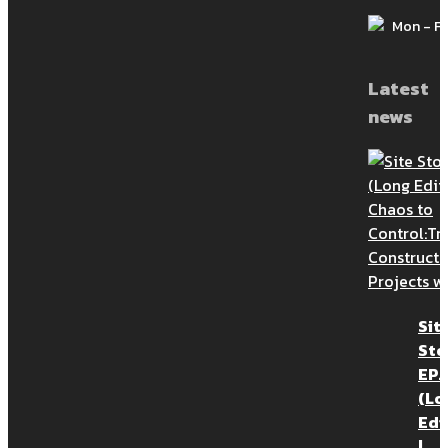
พูดคุยกันต่อถึงเรื่อง ” การทำแผนงาน
Mon - Fri
ก่อสร้างที่ดี ” ซึ่งใน Part ที่ 2 เราแนะนำ
เรื่อง – “กิจกรรมในแผนงานก่อสร้างที่ดี
Latest
ควรมีรายละเอี […]
news
ความสำคัญของระบบจัดการเอกสาร
อิเล็กทรอนิกส์ ในการพิสูจน์ความล่าช้า
ในโครงการก่อสร้าง
Issue 04 (YEAR 2024)\n เขียนโดย :
Sit
Sto
ดร.อภิรัตน์ ประทีปอุษานนท์ (ดร.หมิว)\n
EP.1
เผยแพร่ : 19 JUL 2024
(Lo
Edi
|