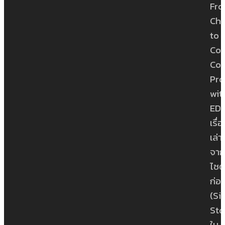
Fr
Ch
to
Con
Con
Pro
wit
ED
เรื่
เล่า
จาก
ไซต์
ก่อ
(Si
Sto
ใน