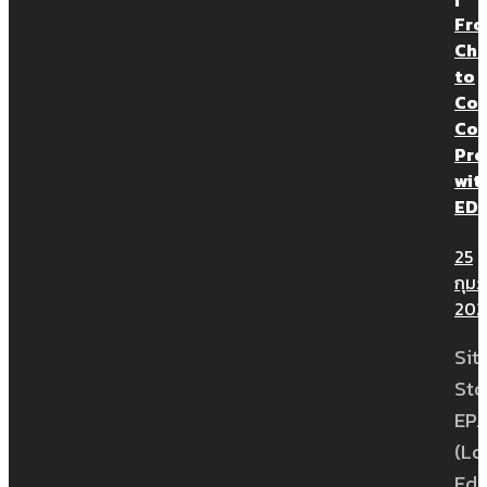
Fr
Ch
to
Con
Con
Pro
wit
ED
25
กุมภ
202
Sit
Sto
EP.1
(Lo
Edi