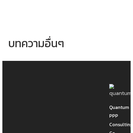
บทความอื่นๆ
Site Story-EP.5 (2/2) การจัดการ
เคลมในโครงการก่อสร้าง:เปลี่ยนมุม
มองให้เป็นบวก (Positive thinking
Quantum
of Construction’s claim)
PPP
Consulting
Co.,