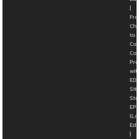
|
Fr
Ch
to
Con
Con
Pro
wit
ED
Sit
Sto
EP.1
(Lo
Edi
|