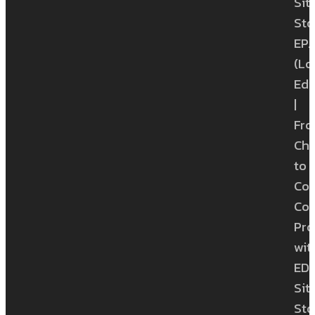
Sit
Sto
EP.1
(Lo
Edi
|
Fr
Ch
to
Con
Con
Pro
wit
ED
Sit
Sto