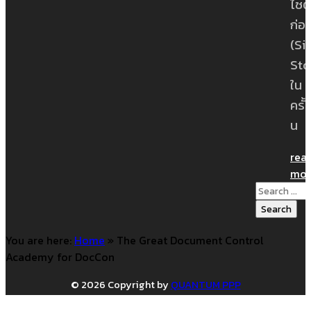
ไซต์
ก่อ
(Si
Sto
ใน
ครั้
น
rea
mor
Search
for:
You are here:
Home
»
The Great Document Control
Academy for DocCon
© 2026 Copyright by
QUANTUM PPP