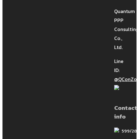
Quantum
PPP
Consulting
การไกล่เกลี่ยปัญหาในการก่อสร้าง
Co.,
(Construction Mediation) ชมรมนัก
Ltd.
กฎหมายก่อสร้างร่วมกับ ดร.อภิรัตน์
Line
ประทีปอุษานนท์ จัดบรรยายเรื่อง “การ
ID:
ไกล่เกลี่ยปัญหาในการก่อสร้าง”
@QConZol
(Construction Mediation) ทาง z […]
Site Story-EP.7 (Long Edit) |
EDMS และ BIM: เส้นทางสู่การสร้าง
Contact
โครงการก่อสร้าง”FAIR GAME” และ
info
โปร่งใส
599/28 