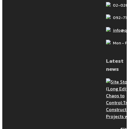
02-026
Site Story-EP.7 (Long Edit) | EDMS
092-714
และ BIM: เส้นทางสู่การสร้างโครงการ
ก่อสร้าง”FAIR GAME” และโปร่งใส Site
info@q
Story วันนี้ EP.7 จะมาพูดคุยถึงเรื่อง ”
Mon - Fri
ระบบบริหารจัดการเอกสารก่อสร้าง
(EDMS) และ Building Info […]
Latest
เรื่องเล่าจากไซต์ก่อสร้าง (Site
news
Story) | EP.4.3/3 | Paperless ช่วย
ประหยัดเวลาและค่าใช้จ่ายในงาน
ก่อสร้างและบริหารสัญญาจริงหรือไม่
เรื่องเล่าจากไซต์ก่อสร้าง (Site Story) |