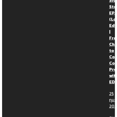
Sit
EP.4.3/3 | Paperless ช่วยประหยัดเวลา
Sto
EP.1
และค่าใช้จ่ายในงานก่อสร้างและบริหาร
(Lo
สัญญาจริงหรือไม่ เรามาต่อกับเรื่องเล่า
Edi
จากไซต์ก่อสร้าง (Site Story) EP.4.3
|
กับหัวข้อ “Pap […]
Fr
Ch
to
Con
Con
Pro
wit
ED
25
กุมภ
202