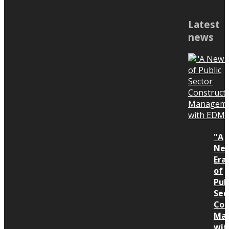
Co., Ltd., led by Dr. Apirath
กรรมการผู้จัดการ บริษัท ควอนตัม พีพี
Latest
Prateapusanond made merit on
พี คอนซัลติ้ง จำกัด
news
the occasion of the 12th
www.quantumppp.com
Seminar on “Construction
anniversary for the great fortune
Mediation How to Case Study”
and prosperity to all executives
organized by Construction
and employees at Paknam
Mediation Academy
Temple, Phasi Charoen,
Bangkok. ——————————
More information Line: @qconzol
"A
Seminar on “Construction
or https://lin.ee/zzpCXLc Tel.: 02-
Ne
Mediation How to Case Study”
026-6505
Era
organized by Construction
of
Pub
Mediation Academy
Sec
Con
Ma
wit