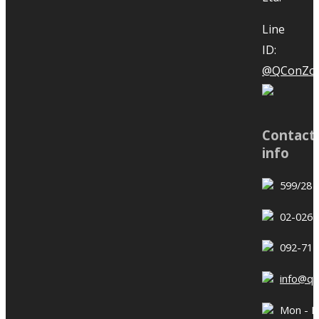
management if you do not know
the Critical Path in construction
Line
plan Critical Path หรือสายงาน
ID:
วิกฤติ ในแผนงานก่อสร้างสำคัญมาก
@QConZol
จะช่วยทำให้เราบริหารโครงการ
ก่อสร้างได้อย่างดีมีประสิทธิภาพ เป็น
Merit Making on the 12th
เครืาองมือที่ช่วยในการประสานงาน
Contact
Anniversary of Quantum PPP
ก่อสร้างกับหลายๆฝ่ายได้อย่างดี เรียก
info
Consulting Co., Ltd.
ว่าขาดไม่ได้เลยดีกว่า พี่หมิวมีตัวอย่าง
599/28 
อธิบายให้เข้าใจ Critical Path อย่าง
ง่ายๆ และตัวอย่างที่จะใช้ Critical
02-026-
Path ในการเรียงลำดับความสำคัญ
092-714
Merit Making on the 12th
ของงานก่อสร้าง ช่วยประเมินงาน
Anniversary of Quantum PPP
ล่าช้า และป้องกันงานล่าช้าได้อีกด้วย
info@q
Consulting Co., Ltd. 6th June
พี่หมิว ดร.อภิรัตน์ ประทีปอุษานนท์ นัก
Mon - Fri
2022 Quantum PPP Consulting
วิเคราะห์โครงการก่อสร้างล่าช้า และ