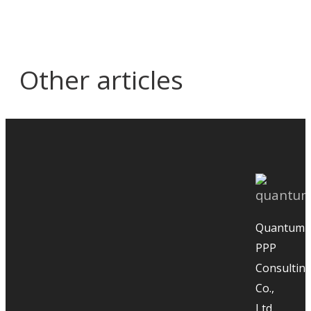
Other articles
Do not manage the
construction management if
you do not know the Critical
Path in construction plan
Quantum
PPP
Consultin
Co.,
Do not manage the construction
Ltd.