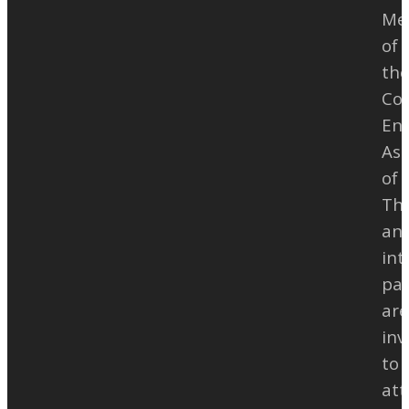
Me
of
th
Con
Eng
Ass
of
Tha
an
int
par
are
inv
to
at