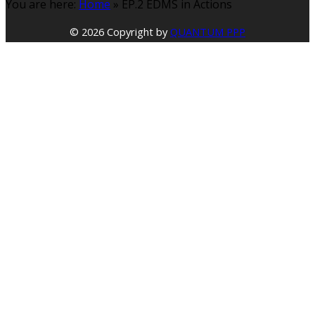
You are here:
Home
»
EP.2 EDMS in Actions
© 2026 Copyright by
QUANTUM PPP