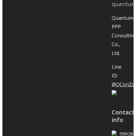
Training: Extension of Time
(EOT), November 15-16, 2023
Quantum
PPP
Consultin
Co.,
Atmosphere of the In-House
Ltd.
Training: Extension of Time
(EOT), November 15-16, 2023
Line
ID:
@QConZol
Potential: How to develop
Contact
abilities to achieve anything
info
from Tony Robbins class.
599/28 