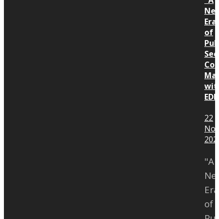
Share & Subscribe ด้วยนะคะ โดย
Construction Document
Ne
พี่หมิว ดร.อภิรัตน์ ประทีปอุษานนท์
Management
Era
of
www.quantumppp.com
Pub
Sec
Con
Ma
wit
ED
22
Nov
202
"A
Ne
Era
of
Pub