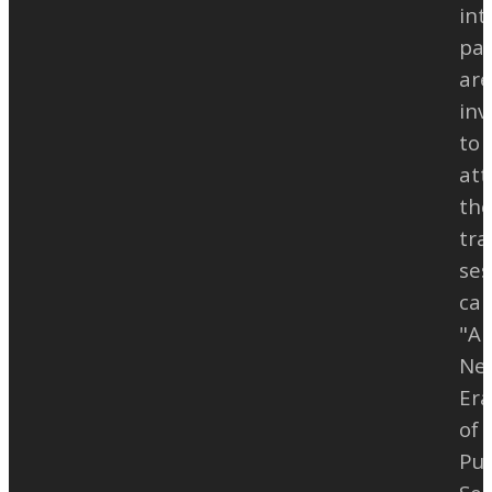
int
par
are
inv
to
at
th
tra
ses
cal
"A
Ne
Era
of
Pub