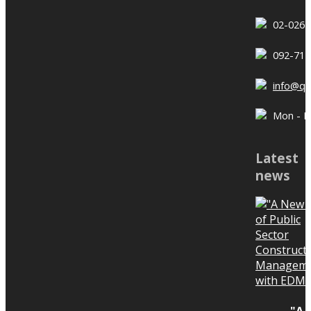
02-026-
092-714
Potential: How to develop
abilities to achieve anything
info@q
from Tony Robbins class.
Mon - Fri
Potential พัฒนาความสามารถ
อย่างไรให้สำเร็จในทุกๆเรื่อง จากวงจร
Latest
ความสำเร็จของโทนี่ ร๊อบบิ้น ที่พี่หมิว
news
ได้เรียนมา เมื่อเรามีความเชื่อว่าเราจะ
QConZoL Discussion on
ทำสิ่งใดสำเร็จ และเชื่อว่าสิ่งนั้นดีมากๆ
Construction Document
ขั้นตอนต่อมาคือการเพิ่มทักษะความ
Management
สามารถของตัวเอง วีดีโอนี้พี่หมิวได้นำ
ตัวอย่างของโทนี่ และเรื่องราบของพี่ห
มิว มาถ่ายทอดให้พวกเราฟัง หากคิดว่า
วีดีโอนี้มีประโยชน์ ฝากกด Like
QConZoL Discussion on
"A