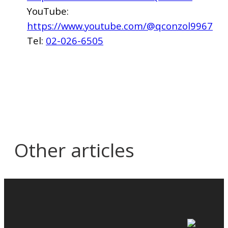
YouTube:
https://www.youtube.com/@qconzol9967
Tel:
02-026-6505
Other articles
Atmosphere of the In-House