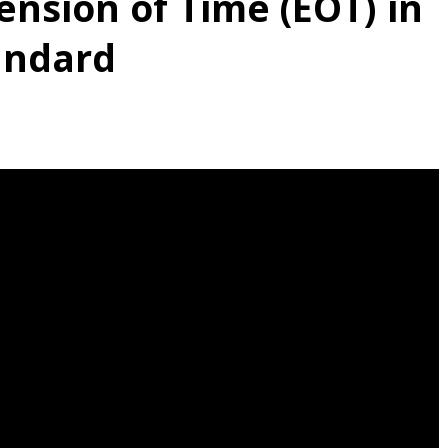
ension of Time (EOT) in
andard