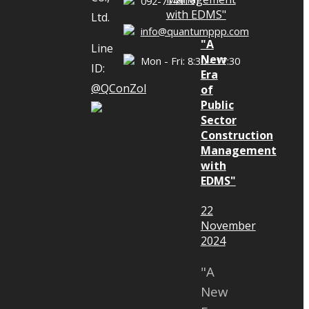
092-7149191
ต้องเปลี่ยน
Ltd.
info@quantumppp.com
งงานก่อสร้าง
"A
Line
ชาญ​ด้านการ
New
Mon - Fri: 8:30 - 17:30
ID:
Era
ะยะเวลางาน
@QConZol
of
รณ์มากกว่า 20
Public
ครงการ ดร.อภิ
Sector
ท์ Managing
Construction
Management
Delay Analyst
with
​ Consultant​
EDMS"
22
November
2024
"A
New