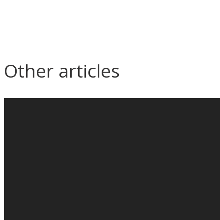
Other articles
A seminar on “Does Paperless
Q
Help Save Time and Costs in
Construction and Contract
Management?”
QConZ
training 