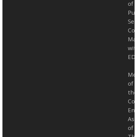
of
07:29 – Export ไฟล์ P6
ปั้นเทคนิคใน comment VDO นี้ได้
Pub
——————————————
เลยคะ โดย ดร.หมิว อภิรัตน์ ประทีป
Sec
สำหรับใครที่เริ่มสร้างแผนงานก่อสร้าง
อุษานนท์ ที่ปรึกษาเคลมขอขยายเวลา
Con
แล้วมีคำถาม หรืออยากได้รับคำ
โครงการก่อสร้าง
Ma
แนะนำเกี่ยวกับการวางแผนงาน
wit
ก่อสร้างที่ดีควรเป็นอย่างไร ก็สามารถ
ED
ตามเข้าไปดูที่ Channel QConZoL
หัวข้อ “แผนงานก่อสร้างที่ดี” ของเรา
Me
ตามลิงก์นี้ได้เลยนะครับ
of
https://www.youtube.com/channel/UCa3B…
th
#สอนใช้Primavera #PrimaveraP6
Con
#BaselineSchedule #Schedule
Eng
#MasterSchedule #วางแผนงาน
Ass
ก่อสร้าง #MasterProgramme
of
#Programme #WorkProgramme
Tha