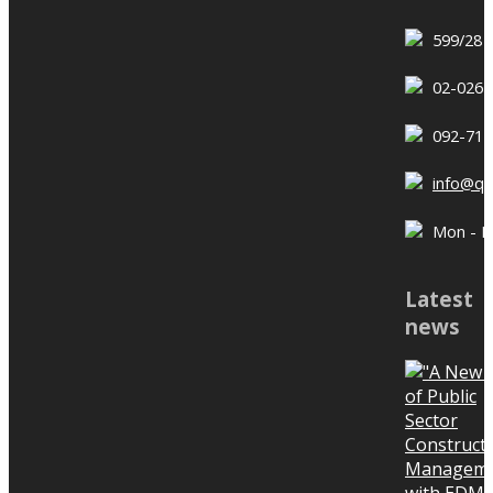
Project and Import / Export
files
599/28 
02-026-
092-714
How to use Primavera P6 [EP 1]-
Creating Enterprise Project
info@q
Structure (EPS), Creating Project
Mon - Fri
and Import / Export files วันนี้
Channel QConZoL ของเราจะมาเริ่ม
Latest
การสอนใช้งานโปรแกรมวางแผนงาน
news
ก่อสร้างเบื้องต้นกันนะครับ โดยเราจะ
Ep.7 Minimize (Win)
เริ่มต้นตั้งแต่การคลิ๊กไอคอน
Construction Claim with Good
โปรแกรม!! ไปจนถึงการเรียนรู้ราย
Documentation
ละเอียดโปรแกรมที่จำเป็นสำหรับการ
สร้างแผนงานก่อสร้างเลยทีเดียว
——————————————-