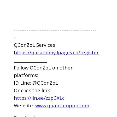
---------------------------------------------
-
QConZoL Services :
https://qacademy.lpages.co/register
________________
Follow QConZoL on other
platforms:
ID Line: @QConZoL
Or click the link:
https://lin.ee/zzpCXLc
Website:
www.quantumppp.com