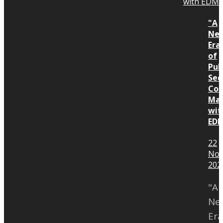
will receive a prize worth 2,000
ผิดใครถูกและมีผลกระทบกับอะไรบ้าง
all parties together to make a
"A
THB. Those who post as per the
ดูกันอย่างไร พี่หมิว ดร.อภิรัตน์ ประทีป
successful construction project
Ne
rules and impress the judges will
อุษานนท์ นักวิเคราะห์ก่อสร้างล่าช้า ผู้
Era
receive a prize worth 1,000 THB.
ไกล่เกลี่ย และ กรรมการผู้จัดการบริษัท
of
Pub
The activity starts from
ควอนตัม พีพีพี คอนซัลติ้ง จำกัด
Sec
Wednesday, July 27, 2022 until
Con
Monday, August 15, 2022. The
Ma
wit
winners will be announced on
ED
Friday, August 19, 2022.
22
Nov
202
"A
Ne
Era