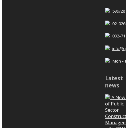
QConZoL which allows you to
travel anywhere while keeping
599/28 
the work on track. Just follow
Construction delay – How the
02-026-
these simple rules: 1. Press Like
documents are related? ก่อสร้าง
the QConZoL page 2. Take a
ล่าช้าดูจากอะไร สาเหตุจากอะไร ดู
092-714
photo or VDO clip of yourself
เอกสารก่อสร้างล้วนๆเลยค่ะ พี่หมิวฟัน
info@q
with QConZoL anywhere you are,
ธง ตอนนี้ “ระบบจัดเก็บเอกสารที่ดี
whether at the café or tourist
ไม่ใช่ทางเลือก แต่เป็นทางรอด” ละค่ะ
Mon - Fri
attractions 3. Upload a photo or
ถ้าโต๊ะทำงานในไซท์ก่อสร้างไหนมี
Review from QConZoL’s user
VDO clip to Facebook and
เอกสารก่อสร้างกองจำนวนมาก เราจะ
Latest
Instagram with hot captions. Tag
มองว่าคนนั้นๆงานยุ่ง หรือว่าเค้าจัด
news
#QConzol
เก็บเอกสารไม่ดี พี่หมิวคิดว่า มีโอกาส
#QConzolphotocontest. And set
ถึง 90% เลยที่โครงการก่อสร้างที่ไซท์
the post opened to public.
ก่อสร้างแบบนั้นจะเกิดการล่าช้า วีดีโอ
Workflow is important. It is the
Remarks Those who post as per
นี้พี่หมิวจะเล่าความท้าทายในการหา
heart of the construction work
the rules and have the most likes
เอกสารมาสนับสนุนก่อสร้างล่าช้า ใคร
and a tool that helps in driving